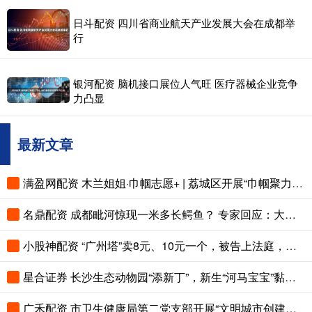
日斗配资 四川省商业航天产业发展大会在成都举
行
银河配资 脑机接口展位人气旺 医疗器械企业竞争
力凸显
最新文章
满盈网配资 木兰姐姐·巾帼志愿+ | 荔城区开展“巾帼聚力 守护碧水”志愿服务活动
名鼎配资 成都毗河惊现一米多长鳄鱼？ 专家回应：大概率是野外入侵物种 市民发现应及时报告
小股神配资 “广州塔”卖8元、10元一个，被告上法庭，判了
星合证券 长沙生态动物园“添新丁”，新生“河马宝宝”黏妈妈害羞超治愈
广禾配资 市卫生健康局第二党支部开展“文明城市创建暨人居环境整治行动”主题党日活动