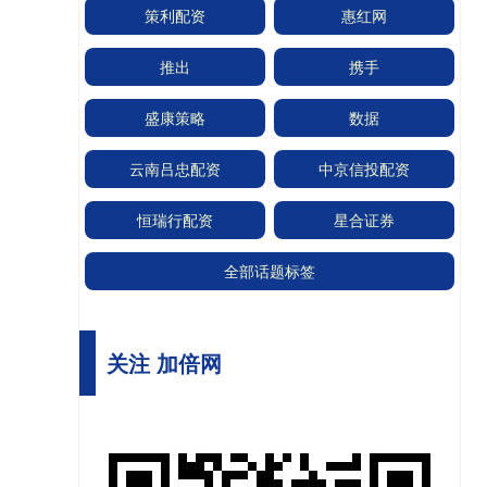
策利配资
惠红网
推出
携手
盛康策略
数据
云南吕忠配资
中京信投配资
恒瑞行配资
星合证券
全部话题标签
关注 加倍网