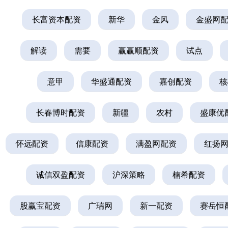
长富资本配资
新华
金风
金盛网
解读
需要
赢赢顺配资
试点
意甲
华盛通配资
嘉创配资
核
长春博时配资
新疆
农村
盛康优
怀远配资
信康配资
满盈网配资
红扬
诚信双盈配资
沪深策略
楠希配资
股赢宝配资
广瑞网
新一配资
赛岳恒