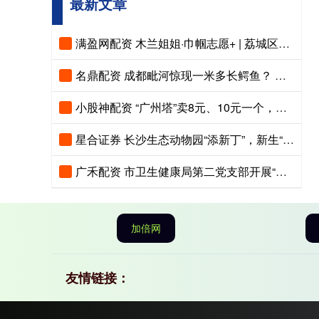
最新文章
满盈网配资 木兰姐姐·巾帼志愿+ | 荔城区开展“巾帼聚力 守护碧水”志愿服务活动
名鼎配资 成都毗河惊现一米多长鳄鱼？ 专家回应：大概率是野外入侵物种 市民发现应及时报告
小股神配资 “广州塔”卖8元、10元一个，被告上法庭，判了
星合证券 长沙生态动物园“添新丁”，新生“河马宝宝”黏妈妈害羞超治愈
广禾配资 市卫生健康局第二党支部开展“文明城市创建暨人居环境整治行动”主题党日活动
加倍网
友情链接：