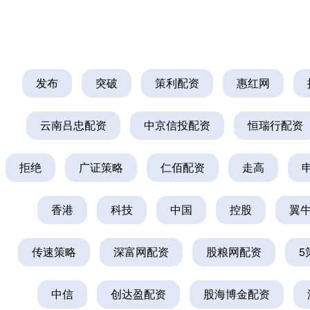
发布
突破
策利配资
惠红网
云南吕忠配资
中京信投配资
恒瑞行配资
拒绝
广证策略
仁佰配资
走高
香港
科技
中国
控股
翼
传速策略
深富网配资
股粮网配资
5
中信
创达盈配资
股海博金配资