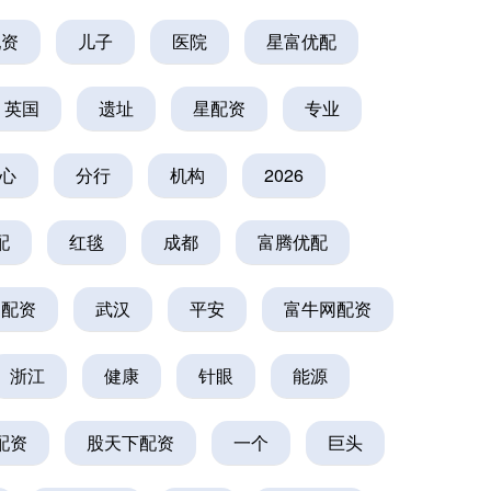
配资
儿子
医院
星富优配
英国
遗址
星配资
专业
心
分行
机构
2026
配
红毯
成都
富腾优配
网配资
武汉
平安
富牛网配资
浙江
健康
针眼
能源
配资
股天下配资
一个
巨头