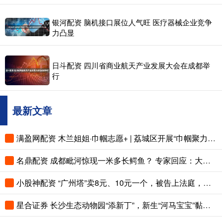
银河配资 脑机接口展位人气旺 医疗器械企业竞争
力凸显
日斗配资 四川省商业航天产业发展大会在成都举
行
最新文章
满盈网配资 木兰姐姐·巾帼志愿+ | 荔城区开展“巾帼聚力 守护碧水”志愿服务活动
名鼎配资 成都毗河惊现一米多长鳄鱼？ 专家回应：大概率是野外入侵物种 市民发现应及时报告
小股神配资 “广州塔”卖8元、10元一个，被告上法庭，判了
星合证券 长沙生态动物园“添新丁”，新生“河马宝宝”黏妈妈害羞超治愈