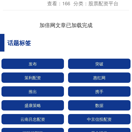
查看：
166
分类：
股票配资平台
加倍网文章已加载完成
话题标签
发布
突破
策利配资
惠红网
推出
携手
盛康策略
数据
云南吕忠配资
中京信投配资