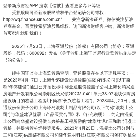
登录新浪财经APP 搜索【信披】查看更多考评等级
受损股民可至新浪股民维权平台登记该公司维权：
http://wq.finance.sina.com.cn/ 关注@新浪证券、微信关注新浪
券商基金、百度搜索新浪股民维权、访问新浪财经客户端、新浪财经
首页都能找到我们！
2025年7月23日，上海亚通股份（维权）有限公司（简称：亚通
股份，代码：600692）发布《关于收到上海证监局行政监管措施决定
书的公告》。
经中国证监会上海监管局查明，亚通股份存在以下违规事项：一
是2023年4月17日，上海华盛建设投资控股(集团)有限公司(以下简
称“华盛建设”)通过公开招投标中标亚通股份控股子公司上海长鸿兴通
房地产开发有限公司崇明区长兴镇G9CM-0401单元38-07地块保障房
建设项目的桩基工程(以下简称“长兴桩基工程”)。2023年4月20日，亚
通股份全资子公司上海环岛混凝土制品有限公司(以下简称“混凝土公
司”)与华盛建设签署《产品买卖合同》和《补充说明》，约定由混凝
土公司向华盛建设提供长兴桩基工程所需的“建华牌”和“三和牌”混凝土
管桩，并提供管桩焊接等服务。2023年4月23日，混凝土公司分别与
三和(江苏)供应链有限公司和建华建材科技(江苏)有限公司签订购桩合