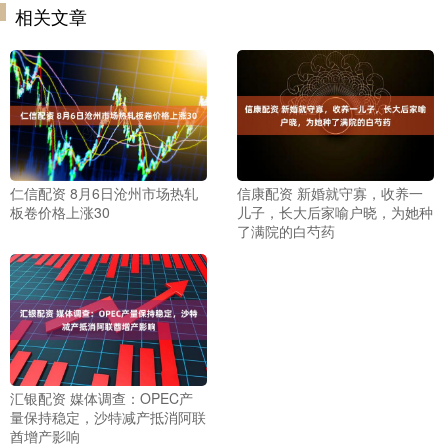
相关文章
仁信配资 8月6日沧州市场热轧
信康配资 新婚就守寡，收养一
板卷价格上涨30
儿子，长大后家喻户晓，为她种
了满院的白芍药
汇银配资 媒体调查：OPEC产
量保持稳定，沙特减产抵消阿联
酋增产影响