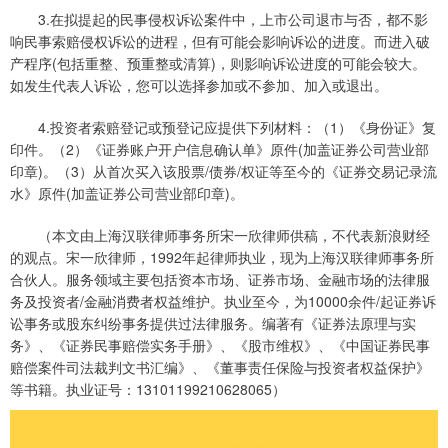
3.在拟提起的民事侵权诉讼案件中，上市公司退市与否，都不影
响民事索赔侵权诉讼的进程，但有可能会影响诉讼的进度。而进入破
产程序(包括重整、预重整或清算)，则影响诉讼进度的可能会较大。
如发生代表人诉讼，您可以选择参加或不参加、加入或退出。
4.投资者索赔登记或预登记应提供下列材料：（1）《身份证》复
印件。（2）《证券账户开户信息确认单》原件(加盖证券公司营业部
印章)。（3）从首次买入该股票/债券/权证等至今的《证券交易记录流
水》原件(加盖证券公司营业部印章)。
（本文由上海汉联律师事务所宋一欣律师供稿，不代表新浪财经
的观点。宋一欣律师，1992年起律师执业，现为上海汉联律师事务所
合伙人。服务领域主要包括资本市场、证券市场、金融市场的法律服
务及投资者/金融消费者权益维护。执业至今，为10000余件/起证券诉
讼事务或股东纠纷事务提供过法律服务。编著有《证券法原理与实
务》、《证券民事赔偿实务手册》、《股市维权》、《中国证券民事
赔偿案件司法裁判文书汇编》、《董事责任保险与投资者权益保护》
等书籍。执业证号：13101199210628065）