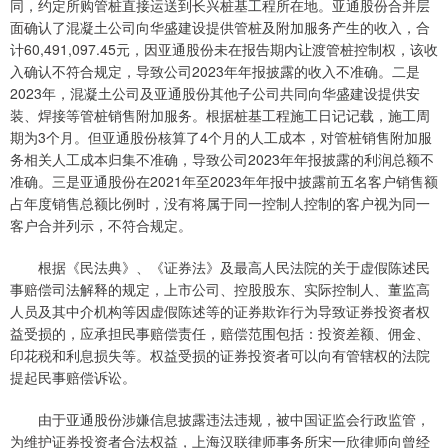
同，约定所购管桩直接运送到长兴桩基工程所在地。亚通股份合并层
面确认了混凝土公司向华盛建设提供管桩及附加服务产生的收入，合
计60,491,097.45元，因亚通股份未在报告期内让渡管桩控制权，该收
入确认不符合规定，导致公司2023年年报披露的收入不准确。二是
2023年，混凝土公司及亚通股份其他子公司共同向华盛建设提供安
装、焊接等管桩销售附加服务。根据桩基工程施工日记记载，施工周
期为3个月。但亚通股份核算了4个月的人工成本，对管桩销售附加服
务相关人工成本归集不准确，导致公司2023年年报披露的利润总额不
准确。三是亚通股份在2021年至2023年年报中披露前五名客户销售额
占年度销售总额比例时，没有将属于同一控制人控制的客户视为同一
客户合并列示，不符合规定。
根据《民法典》、《证券法》及最高人民法院的关于虚假陈述民
事赔偿司法解释的规定，上市公司、控股股东、实际控制人、董监高
人员及其中介机构等因虚假陈述等的证券欺诈行为导致证券投资者权
益受损的，应承担民事赔偿责任，赔偿范围包括：投资差额、佣金、
印花税和利息损失等。权益受损的证券投资者可以向有管辖权的法院
提起民事赔偿诉讼。
由于亚通股份涉嫌信息披露违法违规，被中国证监会行政监管，
为维护证券投资者合法权益，上海汉联律师事务所宋一欣律师向曾经