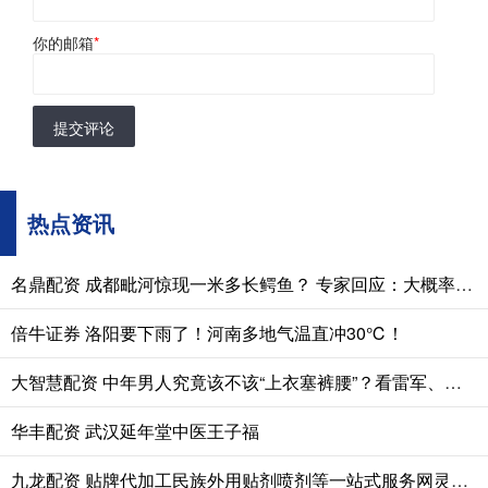
你的邮箱
*
提交评论
热点资讯
名鼎配资 成都毗河惊现一米多长鳄鱼？ 专家回应：大概率是野外入侵物种 市民发现应及时报告
倍牛证券 洛阳要下雨了！河南多地气温直冲30℃！
大智慧配资 中年男人究竟该不该“上衣塞裤腰”？看雷军、靳东的打扮就知道了
华丰配资 武汉延年堂中医王子福
九龙配资 贴牌代加工民族外用贴剂喷剂等一站式服务网灵活合作