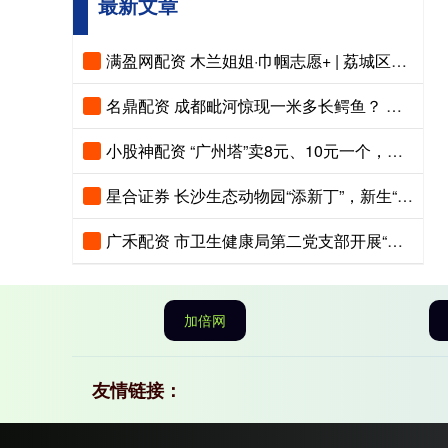
最新文章
满盈网配资 木兰姐姐·巾帼志愿+ | 荔城区开展“巾帼聚力 守护碧水”志愿服务活动
名鼎配资 成都毗河惊现一米多长鳄鱼？ 专家回应：大概率是野外入侵物种 市民发现应及时报告
小股神配资 “广州塔”卖8元、10元一个，被告上法庭，判了
星合证券 长沙生态动物园“添新丁”，新生“河马宝宝”黏妈妈害羞超治愈
广禾配资 市卫生健康局第二党支部开展“文明城市创建暨人居环境整治行动”主题党日活动
加倍网
友情链接：