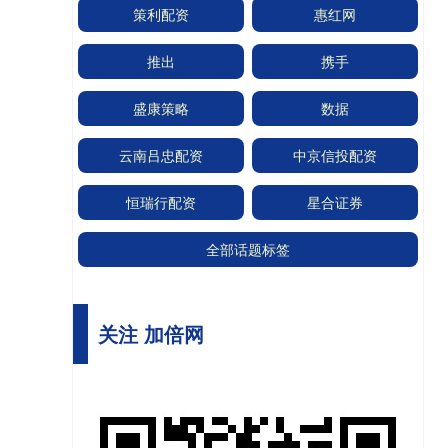
策利配资
惠红网
推出
携手
盛康策略
数据
云南吕忠配资
中京信投配资
恒瑞行配资
星合证券
全部话题标签
关注 加倍网