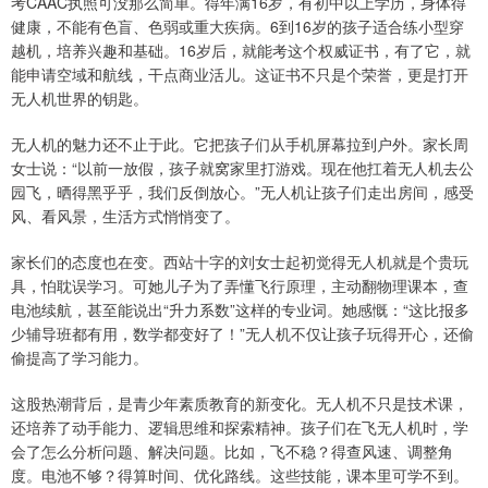
考CAAC执照可没那么简单。得年满16岁，有初中以上学历，身体得
健康，不能有色盲、色弱或重大疾病。6到16岁的孩子适合练小型穿
越机，培养兴趣和基础。16岁后，就能考这个权威证书，有了它，就
能申请空域和航线，干点商业活儿。这证书不只是个荣誉，更是打开
无人机世界的钥匙。
无人机的魅力还不止于此。它把孩子们从手机屏幕拉到户外。家长周
女士说：“以前一放假，孩子就窝家里打游戏。现在他扛着无人机去公
园飞，晒得黑乎乎，我们反倒放心。”无人机让孩子们走出房间，感受
风、看风景，生活方式悄悄变了。
家长们的态度也在变。西站十字的刘女士起初觉得无人机就是个贵玩
具，怕耽误学习。可她儿子为了弄懂飞行原理，主动翻物理课本，查
电池续航，甚至能说出“升力系数”这样的专业词。她感慨：“这比报多
少辅导班都有用，数学都变好了！”无人机不仅让孩子玩得开心，还偷
偷提高了学习能力。
这股热潮背后，是青少年素质教育的新变化。无人机不只是技术课，
还培养了动手能力、逻辑思维和探索精神。孩子们在飞无人机时，学
会了怎么分析问题、解决问题。比如，飞不稳？得查风速、调整角
度。电池不够？得算时间、优化路线。这些技能，课本里可学不到。