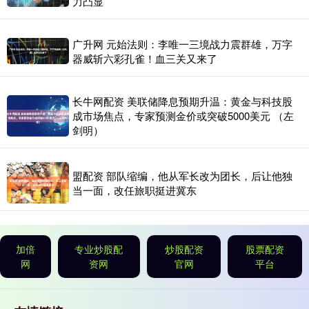
力凸显
广升网 元始法则：李唯一三境战力震群雄，万字
器威斩六彩孔雀！血三关又来了
长牛网配资 美联储降息预期升温：黄金与科技股
成市场焦点，专家预测金价或突破5000美元 （左
剑明）
盟配资 部队缩编，他从军长改为团长，后让他独
当一面，改任旅职挺进冀东
加倍
专业炒股配
炒股配资
股票配资
网
资网
官网
平台