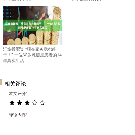
汇鑫投配资 “现在家务我都能
干！” 一位62岁乳腺癌患者的14
年真实生活
相关评论
本文评分
*
评论内容
*