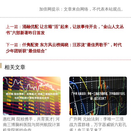
加倍网提示：文章来自网络，不代表本站观点。
上一篇：
涌融优配 让古籍“活”起来，让故事传开去，“金山人文丛
书”六部新著昨日首发
下一篇：
仟隽配资 东方风云榜揭晓：汪苏泷“最佳男歌手”，时代
少年团斩获“最佳组合”
相关文章
惠红网 院校携手，共育英才| 河
广升网 元始法则：李唯一三境
南三博脑科医院与郑州航院计算
战力震群雄，万字器威斩六彩孔
机学院签约合作
雀！血三关又来了