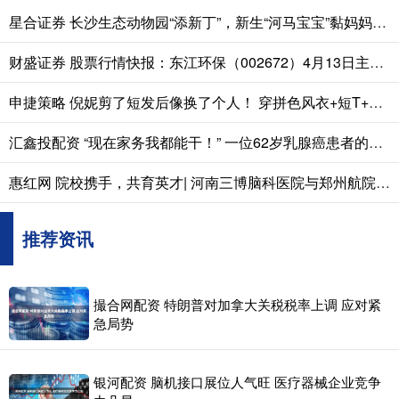
星合证券 长沙生态动物园“添新丁”，新生“河马宝宝”黏妈妈害羞超治愈
财盛证券 股票行情快报：东江环保（002672）4月13日主力资金净买入271.39万元
申捷策略 倪妮剪了短发后像换了个人！ 穿拼色风衣+短T+半身裙，时髦又高级！
汇鑫投配资 “现在家务我都能干！” 一位62岁乳腺癌患者的14年真实生活
惠红网 院校携手，共育英才| 河南三博脑科医院与郑州航院计算机学院签约合作
推荐资讯
撮合网配资 特朗普对加拿大关税税率上调 应对紧
急局势
银河配资 脑机接口展位人气旺 医疗器械企业竞争