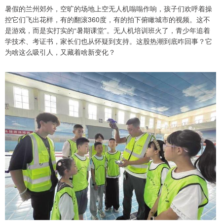
暑假的兰州郊外，空旷的场地上空无人机嗡嗡作响，孩子们欢呼着操
控它们飞出花样，有的翻滚360度，有的拍下俯瞰城市的视频。这不
是游戏，而是实打实的“暑期课堂”。无人机培训班火了，青少年追着
学技术、考证书，家长们也从怀疑到支持。这股热潮到底咋回事？它
为啥这么吸引人，又藏着啥新变化？