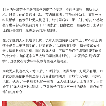
11岁的吴灏荣今年暑假跟爸妈提了个要求：不想学编程，想玩无人
机。以前，他的暑假被书法、英语班塞满，可他总没劲头。直到一次
科技活动，他亲手让无人机悬停、绕过障碍物，那一刻，他说：“感觉
整个世界都在我眼前打开了！”回家后，他翻教程、画路线图，主动得
让爸妈都惊讶，最终点头同意他报班。
在安宁区的无人机培训机构，负责人姚国良的记录本上，85%以上的
孩子是自己主动想学的。他笑着说：“以前教其他课，孩子被家长推
来，课间只想玩手机。现在教无人机，下课了他们还缠着问能不能多
飞十分钟，有的还拿自己改装的螺旋桨来讨论。”从“要我学”到“我要
学”，这变化在青少年科技教育里越来越明显。
为啥无人机这么火？对00后、10后来说，答案简单：好玩又有用。11
岁女孩姚嘉依的手机里存了几百张航拍照片，有城市天际线，有旅行
风景。她说：“手机拍照只能平着看，无人机让我从天上看世界，太奇
妙了！”无人机不只是玩具，它让孩子们看到不一样的视角，也点燃了
他们的好奇心。