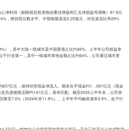
心净利润（剔除税后投资物业重估增值和汇兑净损益等调整）87.8亿
.6%，维持双位数水平。中期每股派息0.25港元，对应派息比率29%
9%），其中大陆一线城市及中国香港占比约46%。上半年公司权益拿
规模位于行业第一，其中一线城市拿地金额占比约64%，公司通过城市更
。
37亿元，保持经营现金净流入。期末在手现金约1，087亿元（现金
年有息负债规模压降约141亿元，基本匹配。截至2025上半年末，公司资
压降至7.6%（2024年末11.8%）。上半年平均融资成本2.9%，处于行