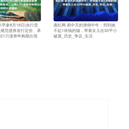
市早参8月18日|央行货
惠红网 易中天的潦倒中年：穷到抽
续规范债券发行定价、承
不起1块钱的烟，带着女儿住30平小
21只债券申购期出现
破屋_历史_争议_生活