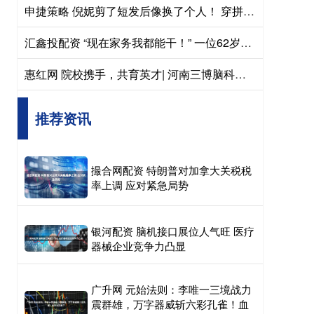
申捷策略 倪妮剪了短发后像换了个人！ 穿拼色风衣+短T+半身裙，时髦又高级！
汇鑫投配资 “现在家务我都能干！” 一位62岁乳腺癌患者的14年真实生活
惠红网 院校携手，共育英才| 河南三博脑科医院与郑州航院计算机学院签约合作
推荐资讯
撮合网配资 特朗普对加拿大关税税
率上调 应对紧急局势
银河配资 脑机接口展位人气旺 医疗
器械企业竞争力凸显
广升网 元始法则：李唯一三境战力
震群雄，万字器威斩六彩孔雀！血