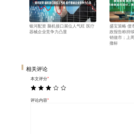
银河配资 脑机接口展位人气旺 医疗
盛宝策略 债
器械企业竞争力凸显
政报告称持
销做市；上周
撤标
相关评论
本文评分
*
评论内容
*