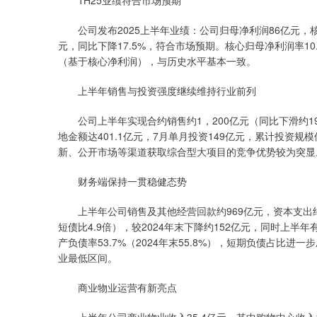
1H25业绩符合市场预期
公司发布2025上半年业绩：公司归母净利润86亿元，核
元，同比下降17.5%，符合市场预期。核心归母净利润率10
（基于核心净利润），与历史水平基本一致。
上半年销售与投资强度继续维持行业前列
公司上半年实现合约销售约1，200亿元（同比下滑约1
地金额达401.1亿元，7月单月投资149亿元，累计投资
新、公开市场等渠道获取综合型大项目的竞争优势较为突显
财务端保持一贯稳健态势
上半年公司销售及其他经营回款约969亿元，资本支出约8
短债比4.9倍），较2024年末下降约152亿元，同时上半
产负债率53.7%（2024年末55.8%），短期负债占比进一步
业最低区间。
商业物业运营有新亮点