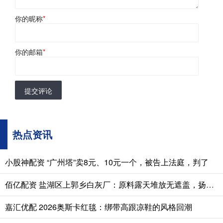
你的昵称
*
你的邮箱
*
提交评论
热点资讯
小股神配资 “广州塔”卖8元、10元一个，被告上法庭，判了
佰亿配资 盐湖区上郭乡白灰厂：原料露天堆放无遮盖，扬尘污染隐患突出
嘉汇优配 2026奥斯卡红毯：绑带高跟凉鞋的风格回潮