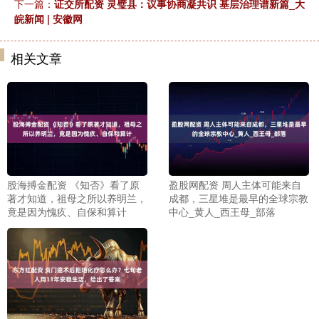
下一篇：
证交所配资 灵璧县：议事协商凝共识 基层治理谱新篇_大
皖新闻 | 安徽网
相关文章
股海搏金配资 《知否》看了原
盈股网配资 周人主体可能来自
著才知道，祖母之所以养明兰，
成都，三星堆是最早的全球宗教
竟是因为愧疚、自保和算计
中心_黄人_西王母_部落