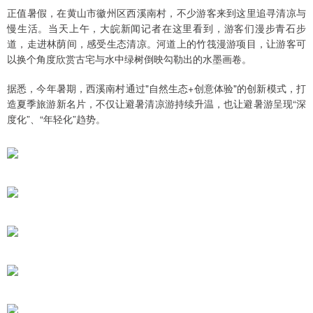
正值暑假，在黄山市徽州区西溪南村，不少游客来到这里追寻清凉与
慢生活。当天上午，大皖新闻记者在这里看到，游客们漫步青石步
道，走进林荫间，感受生态清凉。河道上的竹筏漫游项目，让游客可
以换个角度欣赏古宅与水中绿树倒映勾勒出的水墨画卷。
据悉，今年暑期，西溪南村通过"自然生态+创意体验"的创新模式，打
造夏季旅游新名片，不仅让避暑清凉游持续升温，也让避暑游呈现“深
度化”、“年轻化”趋势。