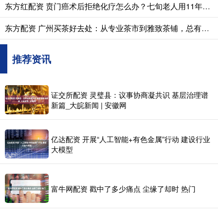
东方红配资 贲门癌术后拒绝化疗怎么办？七旬老人用11年安稳生活，给出了答案
东方配资 广州买茶好去处：从专业茶市到雅致茶铺，总有一款适合你
推荐资讯
证交所配资 灵璧县：议事协商凝共识 基层治理谱
新篇_大皖新闻 | 安徽网
亿达配资 开展“人工智能+有色金属”行动 建设行业
大模型
富牛网配资 戳中了多少痛点 尘缘了却时 热门