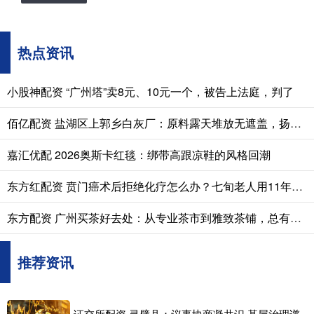
热点资讯
小股神配资 “广州塔”卖8元、10元一个，被告上法庭，判了
佰亿配资 盐湖区上郭乡白灰厂：原料露天堆放无遮盖，扬尘污染隐患突出
嘉汇优配 2026奥斯卡红毯：绑带高跟凉鞋的风格回潮
东方红配资 贲门癌术后拒绝化疗怎么办？七旬老人用11年安稳生活，给出了答案
东方配资 广州买茶好去处：从专业茶市到雅致茶铺，总有一款适合你
推荐资讯
证交所配资 灵璧县：议事协商凝共识 基层治理谱