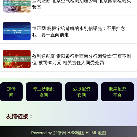
宏利证券 北京空气检测治理公司 北京国康检测实
验室
恒正网 杨振宁给翁帆的永别信曝光：不用挂念
我，要一直向前走
盈利通配资 贵阳银行黔西南分行因贷款“三查不到
位”被罚60万元 相关责任人同受处罚
加倍
专业炒股配
炒股配资
股票配资
网
资网
官网
平台
友情链接：
加倍网
RSS地图
HTML地图
Powered by