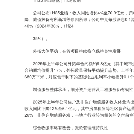
1H25业绩略低于市场预期
公司公布1H25业绩：收入同比增长4%至70.9亿元，归
降、减值拨备有所新增等原因所致；公司中期每股派息0.1港元
40%（2024年36%，1H24
35%）。
外拓大体平稳，在管项目持续换仓保持良性发展
2025年上半年公司外拓年合约额约9.8亿元（其中城市
合约额均值提升17%，外拓质量保持平稳提升态势。上半年末
680万平米，对应包干制下的基础物业毛利率小幅提升0.1个
增值服务整体承压，细分资产运营及工程服务仍有韧性
2025年上半年公司住户及非住户增值服务收入体量均出
收入同比下降12%至6.1亿元，其中房屋租售等社区资产
26%；非住户增值服务端，与地产行业较为相关的交付前
综合收缴率略有改善，账款管理维持良性