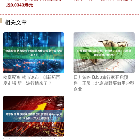
股0.0343港元
相关文章
稳赢配资 就市论市 | 创新药再
日升策略 BJ30旅行家开启预
度走强 新一波行情来了？
售，王昊：北京越野要做用户型
企业