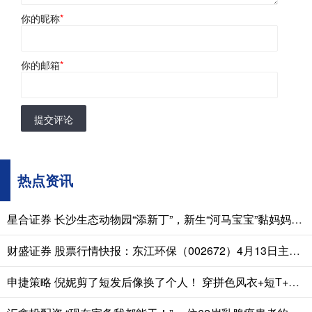
你的昵称
*
你的邮箱
*
提交评论
热点资讯
星合证券 长沙生态动物园“添新丁”，新生“河马宝宝”黏妈妈害羞超治愈
财盛证券 股票行情快报：东江环保（002672）4月13日主力资金净买入271.39万元
申捷策略 倪妮剪了短发后像换了个人！ 穿拼色风衣+短T+半身裙，时髦又高级！