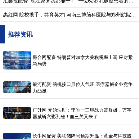
汇鑫投配资 “现在家务我都能干！” 一位62岁乳腺癌患者的14年真实生活
惠红网 院校携手，共育英才| 河南三博脑科医院与郑州航院计算机学院签约合作
推荐资讯
撮合网配资 特朗普对加拿大关税税率上调 应对紧
急局势
银河配资 脑机接口展位人气旺 医疗器械企业竞争
力凸显
广升网 元始法则：李唯一三境战力震群雄，万字
器威斩六彩孔雀！血三关又来了
长牛网配资 美联储降息预期升温：黄金与科技股