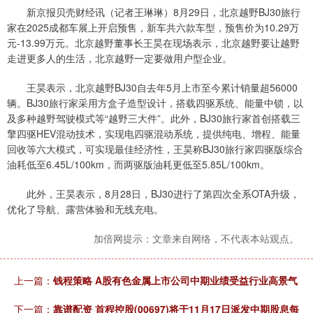
新京报贝壳财经讯（记者王琳琳）8月29日，北京越野BJ30旅行
家在2025成都车展上开启预售，新车共六款车型，预售价为10.29万
元-13.99万元。北京越野董事长王昊在现场表示，北京越野要让越野
走进更多人的生活，北京越野一定要做用户型企业。
王昊表示，北京越野BJ30自去年5月上市至今累计销量超56000
辆。BJ30旅行家采用方盒子造型设计，搭载四驱系统、能量中锁，以
及多种越野驾驶模式等“越野三大件”。此外，BJ30旅行家首创搭载三
擎四驱HEV混动技术，实现电四驱混动系统，提供纯电、增程、能量
回收等六大模式，可实现最佳经济性，王昊称BJ30旅行家四驱版综合
油耗低至6.45L/100km，而两驱版油耗更低至5.85L/100km。
此外，王昊表示，8月28日，BJ30进行了第四次全系OTA升级，
优化了导航、露营体验和无线充电。
加倍网提示：文章来自网络，不代表本站观点。
上一篇：
钱程策略 A股有色金属上市公司中期业绩受益行业高景气
下一篇：
靠谱配资 首程控股(00697)将于11月17日派发中期股息每